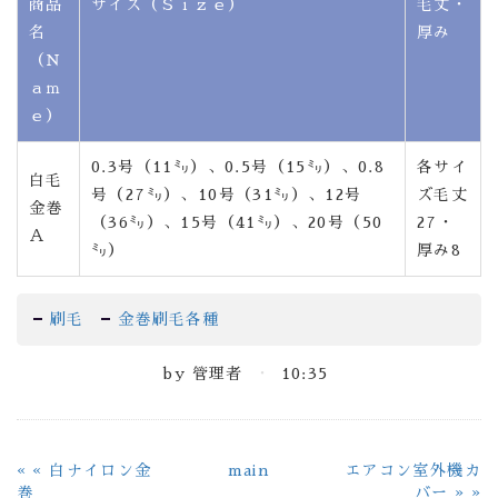
商品
サイズ（Ｓｉｚｅ）
毛丈・
名
厚み
（Ｎ
ａｍ
ｅ）
0.3号（11㍉）、0.5号（15㍉）、0.8
各サイ
白毛
号（27㍉）、10号（31㍉）、12号
ズ毛丈
金巻
（36㍉）、15号（41㍉）、20号（50
27・
Ａ
㍉）
厚み8
刷毛
金巻刷毛各種
by
管理者
10:35
«
白ナイロン金
main
エアコン室外機カ
巻
バー
»