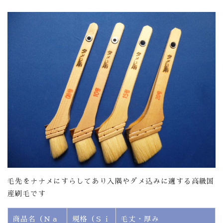
毛先をナナメにすらしてあり入隅やダメ込みに適する高級国
産刷毛です
商品名（Ｎａ
規格（Ｓｉ
毛丈・厚み