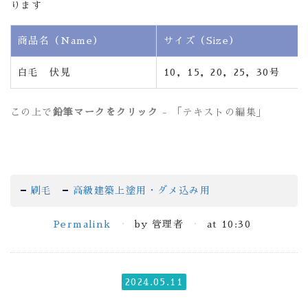
ります
商品名（Name）
サイズ（Size）
白毛 伏見
10，15，20，25，30号
この上で
鉛筆マークをクリック
- 「テキストの編集」
刷毛
高級建築上塗用・ダメ込み用
Permalink
by 管理者
at 10:30
2024.05.11