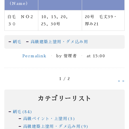
（Name）
白毛 ＮＯ２
10，15，20，
20号 毛丈39・
３０
25，30号
厚み21
刷毛
高級建築上塗用・ダメ込み用
Permalink
by 管理者
at 15:00
1 / 2
»
カテゴリーリスト
刷毛(84)
高級ペイント・上塗用(3)
高級建築上塗用・ダメ込み用(9)