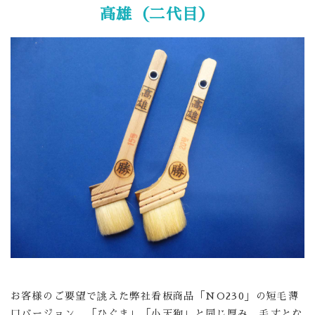
高雄（二代目）
お客様のご要望で誂えた弊社看板商品「NO230」の短毛薄
口バージョン 「ひぐま」「小天狗」と同じ厚み、毛丈とな