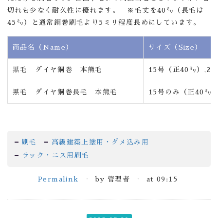
切れも少なく耐久性に優れます。 ※毛丈を40㍉（長毛は
45㍉）と通常銅巻刷毛より5ミリ程度長めにしています。
商品名（Name）
サイズ（Size）
黒毛 ダイヤ銅巻 本熊毛
15号（正40㍉）,2
黒毛 ダイヤ銅巻長毛 本熊毛
15号のみ（正40㍉
刷毛
高級建築上塗用・ダメ込み用
ラック・ニス用刷毛
Permalink
by 管理者
at 09:15