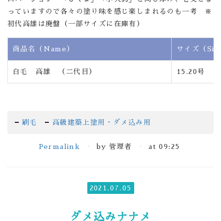
っていますので各々の塗り味を感じ楽しまれるのも一考 ※
初代高雄は廃盤（一部サイズに在庫有）
商品名（Name）
サイズ（Siz
白毛 高雄 （二代目）
15.20号
刷毛
高級建築上塗用・ダメ込み用
Permalink
by 管理者
at 09:25
2021.07.05
ダメ込みナナメ