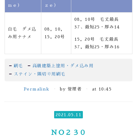
ｍｅ）
ｚｅ）
08，10号 毛丈最長
37、最短25・厚み14
白毛 ダメ込
08，10，
み用ナナメ
15，20号
15，20号 毛丈最長
37，最短25・厚み16
刷毛
高級建築上塗用・ダメ込み用
ステイン・隅切り用刷毛
Permalink
by 管理者
at 10:45
2021.05.11
ＮＯ２３０