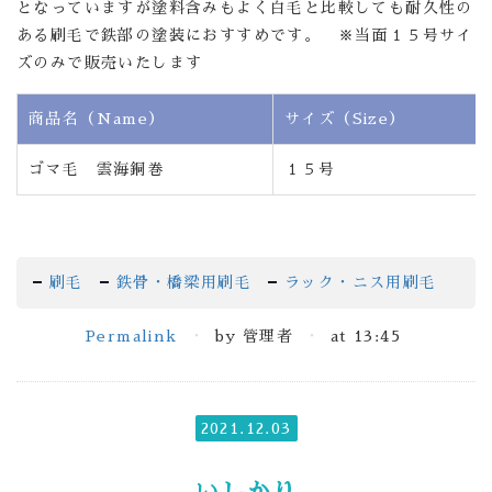
となっていますが塗料含みもよく白毛と比較しても耐久性の
ある刷毛で鉄部の塗装におすすめです。 ※当面１５号サイ
ズのみで販売いたします
商品名（Name）
サイズ（Size）
ゴマ毛 雲海銅巻
１５号
刷毛
鉄骨・橋梁用刷毛
ラック・ニス用刷毛
Permalink
by 管理者
at 13:45
2021.12.03