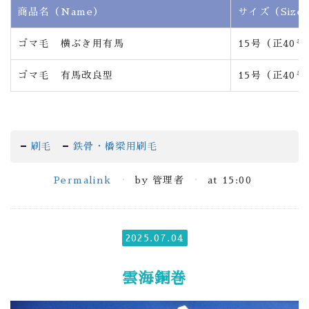
商品名（Name）
サイズ（Size
ゴマ毛 横ぶき用有馬
15号（正40㍉
ゴマ毛 有馬改良型
15号（正40㍉
刷毛
鉄骨・橋梁用刷毛
Permalink
by 管理者
at 15:00
2025.07.04
雲海銅巻