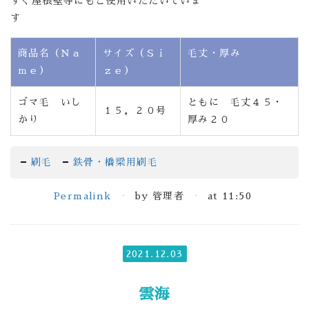
すく屋根壁等にもご使用いただいていま
す
商品名（Ｎａ
サイズ（Ｓｉ
毛丈・厚み
ｍｅ）
ｚｅ）
ゴマ毛 いし
ともに 毛丈４５・
１５，２０号
かり
厚み２０
刷毛
鉄骨・橋梁用刷毛
Permalink
by 管理者
at 11:50
2021.12.03
雲海