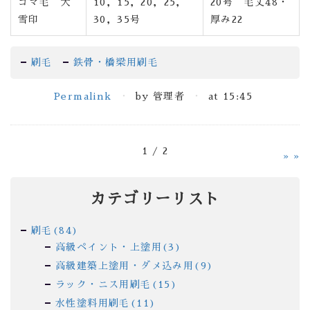
ゴマ毛 大
10，15，20，25，
20号 毛丈48・
雪印
30，35号
厚み22
刷毛
鉄骨・橋梁用刷毛
Permalink
by 管理者
at 15:45
1 / 2
»
カテゴリーリスト
刷毛(84)
高級ペイント・上塗用(3)
高級建築上塗用・ダメ込み用(9)
ラック・ニス用刷毛(15)
水性塗料用刷毛(11)