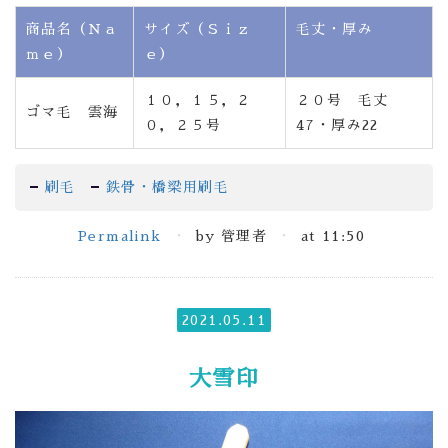
商品名（Ｎａ
サイズ（Ｓｉｚ
毛丈・厚み
ｍｅ）
ｅ）
１０，１５，２
２０号 毛丈
ゴマ毛 雲海
０，２５号
47・厚み22
刷毛
鉄骨・橋梁用刷毛
Permalink
by 管理者
at 11:50
2021.05.11
大雪印